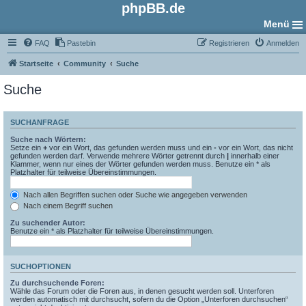
phpBB.de
Menü
FAQ
Pastebin
Registrieren
Anmelden
Startseite
Community
Suche
Suche
SUCHANFRAGE
Suche nach Wörtern:
Setze ein
+
vor ein Wort, das gefunden werden muss und ein
-
vor ein Wort, das nicht
gefunden werden darf. Verwende mehrere Wörter getrennt durch
|
innerhalb einer
Klammer, wenn nur eines der Wörter gefunden werden muss. Benutze ein * als
Platzhalter für teilweise Übereinstimmungen.
Nach allen Begriffen suchen oder Suche wie angegeben verwenden
Nach einem Begriff suchen
Zu suchender Autor:
Benutze ein * als Platzhalter für teilweise Übereinstimmungen.
SUCHOPTIONEN
Zu durchsuchende Foren:
Wähle das Forum oder die Foren aus, in denen gesucht werden soll. Unterforen
werden automatisch mit durchsucht, sofern du die Option „Unterforen durchsuchen“