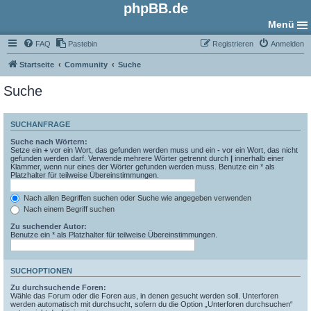
phpBB.de
Menü
FAQ
Pastebin
Registrieren
Anmelden
Startseite
Community
Suche
Suche
SUCHANFRAGE
Suche nach Wörtern:
Setze ein
+
vor ein Wort, das gefunden werden muss und ein
-
vor ein Wort, das nicht
gefunden werden darf. Verwende mehrere Wörter getrennt durch
|
innerhalb einer
Klammer, wenn nur eines der Wörter gefunden werden muss. Benutze ein * als
Platzhalter für teilweise Übereinstimmungen.
Nach allen Begriffen suchen oder Suche wie angegeben verwenden
Nach einem Begriff suchen
Zu suchender Autor:
Benutze ein * als Platzhalter für teilweise Übereinstimmungen.
SUCHOPTIONEN
Zu durchsuchende Foren:
Wähle das Forum oder die Foren aus, in denen gesucht werden soll. Unterforen
werden automatisch mit durchsucht, sofern du die Option „Unterforen durchsuchen“