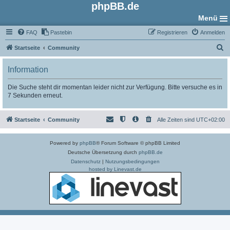
phpBB.de
Menü
FAQ
Pastebin
Registrieren
Anmelden
S
Startseite
Community
u
Information
c
h
Die Suche steht dir momentan leider nicht zur Verfügung. Bitte versuche es in
7 Sekunden erneut.
e
Startseite
Community
Alle Zeiten sind
UTC+02:00
Powered by
phpBB
® Forum Software © phpBB Limited
Deutsche Übersetzung durch
phpBB.de
Datenschutz
|
Nutzungsbedingungen
hosted by Linevast.de