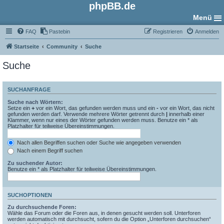
phpBB.de
Menü
FAQ
Pastebin
Registrieren
Anmelden
Startseite
Community
Suche
Suche
SUCHANFRAGE
Suche nach Wörtern:
Setze ein
+
vor ein Wort, das gefunden werden muss und ein
-
vor ein Wort, das nicht
gefunden werden darf. Verwende mehrere Wörter getrennt durch
|
innerhalb einer
Klammer, wenn nur eines der Wörter gefunden werden muss. Benutze ein * als
Platzhalter für teilweise Übereinstimmungen.
Nach allen Begriffen suchen oder Suche wie angegeben verwenden
Nach einem Begriff suchen
Zu suchender Autor:
Benutze ein * als Platzhalter für teilweise Übereinstimmungen.
SUCHOPTIONEN
Zu durchsuchende Foren:
Wähle das Forum oder die Foren aus, in denen gesucht werden soll. Unterforen
werden automatisch mit durchsucht, sofern du die Option „Unterforen durchsuchen“