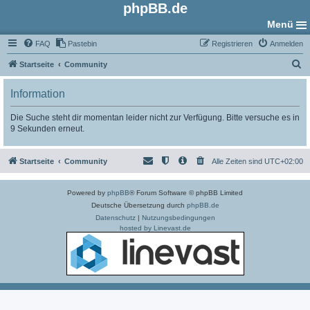
phpBB.de
Menü
FAQ
Pastebin
Registrieren
Anmelden
S
Startseite
Community
u
Information
c
h
Die Suche steht dir momentan leider nicht zur Verfügung. Bitte versuche es in
9 Sekunden erneut.
e
Startseite
Community
Alle Zeiten sind
UTC+02:00
Powered by
phpBB
® Forum Software © phpBB Limited
Deutsche Übersetzung durch
phpBB.de
Datenschutz
|
Nutzungsbedingungen
hosted by Linevast.de