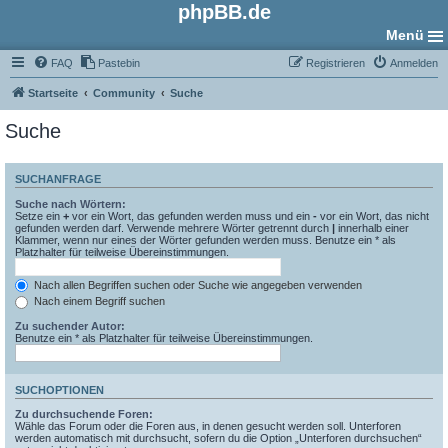
phpBB.de
Menü
FAQ
Pastebin
Registrieren
Anmelden
Startseite
Community
Suche
Suche
SUCHANFRAGE
Suche nach Wörtern:
Setze ein
+
vor ein Wort, das gefunden werden muss und ein
-
vor ein Wort, das nicht
gefunden werden darf. Verwende mehrere Wörter getrennt durch
|
innerhalb einer
Klammer, wenn nur eines der Wörter gefunden werden muss. Benutze ein * als
Platzhalter für teilweise Übereinstimmungen.
Nach allen Begriffen suchen oder Suche wie angegeben verwenden
Nach einem Begriff suchen
Zu suchender Autor:
Benutze ein * als Platzhalter für teilweise Übereinstimmungen.
SUCHOPTIONEN
Zu durchsuchende Foren:
Wähle das Forum oder die Foren aus, in denen gesucht werden soll. Unterforen
werden automatisch mit durchsucht, sofern du die Option „Unterforen durchsuchen“