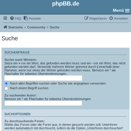
phpBB.de
Menü
FAQ
Pastebin
Registrieren
Anmelden
Startseite
Community
Suche
Suche
SUCHANFRAGE
Suche nach Wörtern:
Setze ein
+
vor ein Wort, das gefunden werden muss und ein
-
vor ein Wort, das nicht
gefunden werden darf. Verwende mehrere Wörter getrennt durch
|
innerhalb einer
Klammer, wenn nur eines der Wörter gefunden werden muss. Benutze ein * als
Platzhalter für teilweise Übereinstimmungen.
Nach allen Begriffen suchen oder Suche wie angegeben verwenden
Nach einem Begriff suchen
Zu suchender Autor:
Benutze ein * als Platzhalter für teilweise Übereinstimmungen.
SUCHOPTIONEN
Zu durchsuchende Foren:
Wähle das Forum oder die Foren aus, in denen gesucht werden soll. Unterforen
werden automatisch mit durchsucht, sofern du die Option „Unterforen durchsuchen“