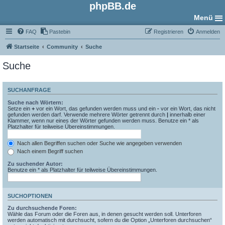
phpBB.de
Menü
FAQ
Pastebin
Registrieren
Anmelden
Startseite
Community
Suche
Suche
SUCHANFRAGE
Suche nach Wörtern:
Setze ein
+
vor ein Wort, das gefunden werden muss und ein
-
vor ein Wort, das nicht
gefunden werden darf. Verwende mehrere Wörter getrennt durch
|
innerhalb einer
Klammer, wenn nur eines der Wörter gefunden werden muss. Benutze ein * als
Platzhalter für teilweise Übereinstimmungen.
Nach allen Begriffen suchen oder Suche wie angegeben verwenden
Nach einem Begriff suchen
Zu suchender Autor:
Benutze ein * als Platzhalter für teilweise Übereinstimmungen.
SUCHOPTIONEN
Zu durchsuchende Foren:
Wähle das Forum oder die Foren aus, in denen gesucht werden soll. Unterforen
werden automatisch mit durchsucht, sofern du die Option „Unterforen durchsuchen“