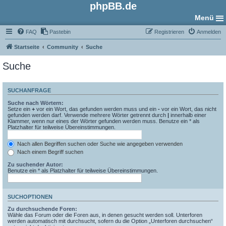
phpBB.de
Menü
FAQ
Pastebin
Registrieren
Anmelden
Startseite
Community
Suche
Suche
SUCHANFRAGE
Suche nach Wörtern:
Setze ein
+
vor ein Wort, das gefunden werden muss und ein
-
vor ein Wort, das nicht
gefunden werden darf. Verwende mehrere Wörter getrennt durch
|
innerhalb einer
Klammer, wenn nur eines der Wörter gefunden werden muss. Benutze ein * als
Platzhalter für teilweise Übereinstimmungen.
Nach allen Begriffen suchen oder Suche wie angegeben verwenden
Nach einem Begriff suchen
Zu suchender Autor:
Benutze ein * als Platzhalter für teilweise Übereinstimmungen.
SUCHOPTIONEN
Zu durchsuchende Foren:
Wähle das Forum oder die Foren aus, in denen gesucht werden soll. Unterforen
werden automatisch mit durchsucht, sofern du die Option „Unterforen durchsuchen“