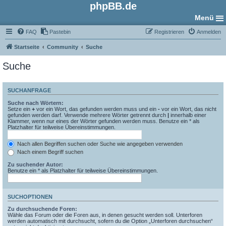
phpBB.de
Menü
FAQ
Pastebin
Registrieren
Anmelden
Startseite
Community
Suche
Suche
SUCHANFRAGE
Suche nach Wörtern:
Setze ein
+
vor ein Wort, das gefunden werden muss und ein
-
vor ein Wort, das nicht
gefunden werden darf. Verwende mehrere Wörter getrennt durch
|
innerhalb einer
Klammer, wenn nur eines der Wörter gefunden werden muss. Benutze ein * als
Platzhalter für teilweise Übereinstimmungen.
Nach allen Begriffen suchen oder Suche wie angegeben verwenden
Nach einem Begriff suchen
Zu suchender Autor:
Benutze ein * als Platzhalter für teilweise Übereinstimmungen.
SUCHOPTIONEN
Zu durchsuchende Foren:
Wähle das Forum oder die Foren aus, in denen gesucht werden soll. Unterforen
werden automatisch mit durchsucht, sofern du die Option „Unterforen durchsuchen“