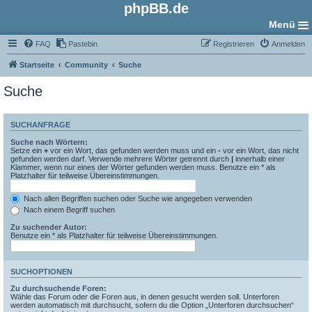
phpBB.de
Menü
FAQ
Pastebin
Registrieren
Anmelden
Startseite
Community
Suche
Suche
SUCHANFRAGE
Suche nach Wörtern:
Setze ein
+
vor ein Wort, das gefunden werden muss und ein
-
vor ein Wort, das nicht
gefunden werden darf. Verwende mehrere Wörter getrennt durch
|
innerhalb einer
Klammer, wenn nur eines der Wörter gefunden werden muss. Benutze ein * als
Platzhalter für teilweise Übereinstimmungen.
Nach allen Begriffen suchen oder Suche wie angegeben verwenden
Nach einem Begriff suchen
Zu suchender Autor:
Benutze ein * als Platzhalter für teilweise Übereinstimmungen.
SUCHOPTIONEN
Zu durchsuchende Foren:
Wähle das Forum oder die Foren aus, in denen gesucht werden soll. Unterforen
werden automatisch mit durchsucht, sofern du die Option „Unterforen durchsuchen“