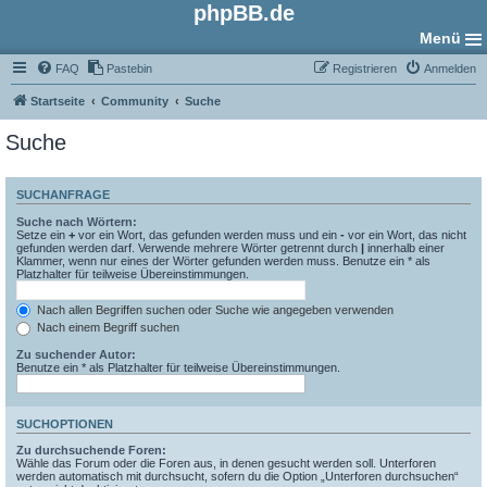
phpBB.de
Menü
FAQ
Pastebin
Registrieren
Anmelden
Startseite
Community
Suche
Suche
SUCHANFRAGE
Suche nach Wörtern:
Setze ein
+
vor ein Wort, das gefunden werden muss und ein
-
vor ein Wort, das nicht
gefunden werden darf. Verwende mehrere Wörter getrennt durch
|
innerhalb einer
Klammer, wenn nur eines der Wörter gefunden werden muss. Benutze ein * als
Platzhalter für teilweise Übereinstimmungen.
Nach allen Begriffen suchen oder Suche wie angegeben verwenden
Nach einem Begriff suchen
Zu suchender Autor:
Benutze ein * als Platzhalter für teilweise Übereinstimmungen.
SUCHOPTIONEN
Zu durchsuchende Foren:
Wähle das Forum oder die Foren aus, in denen gesucht werden soll. Unterforen
werden automatisch mit durchsucht, sofern du die Option „Unterforen durchsuchen“