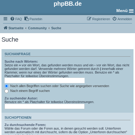
phpBB.de
Menü
FAQ
Pastebin
Registrieren
Anmelden
Startseite
Community
Suche
Suche
SUCHANFRAGE
Suche nach Wörtern:
Setze ein
+
vor ein Wort, das gefunden werden muss und ein
-
vor ein Wort, das nicht
gefunden werden darf. Verwende mehrere Wörter getrennt durch
|
innerhalb einer
Klammer, wenn nur eines der Wörter gefunden werden muss. Benutze ein * als
Platzhalter für teilweise Übereinstimmungen.
Nach allen Begriffen suchen oder Suche wie angegeben verwenden
Nach einem Begriff suchen
Zu suchender Autor:
Benutze ein * als Platzhalter für teilweise Übereinstimmungen.
SUCHOPTIONEN
Zu durchsuchende Foren:
Wähle das Forum oder die Foren aus, in denen gesucht werden soll. Unterforen
werden automatisch mit durchsucht, sofern du die Option „Unterforen durchsuchen“