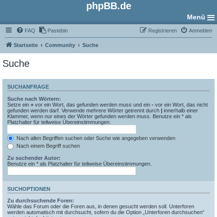
phpBB.de
Menü
FAQ
Pastebin
Registrieren
Anmelden
Startseite
Community
Suche
Suche
SUCHANFRAGE
Suche nach Wörtern:
Setze ein
+
vor ein Wort, das gefunden werden muss und ein
-
vor ein Wort, das nicht
gefunden werden darf. Verwende mehrere Wörter getrennt durch
|
innerhalb einer
Klammer, wenn nur eines der Wörter gefunden werden muss. Benutze ein * als
Platzhalter für teilweise Übereinstimmungen.
Nach allen Begriffen suchen oder Suche wie angegeben verwenden
Nach einem Begriff suchen
Zu suchender Autor:
Benutze ein * als Platzhalter für teilweise Übereinstimmungen.
SUCHOPTIONEN
Zu durchsuchende Foren:
Wähle das Forum oder die Foren aus, in denen gesucht werden soll. Unterforen
werden automatisch mit durchsucht, sofern du die Option „Unterforen durchsuchen“