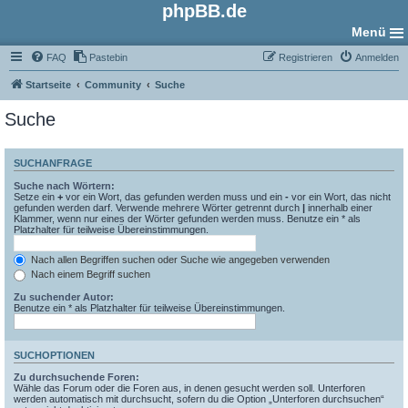
phpBB.de
Menü
FAQ
Pastebin
Registrieren
Anmelden
Startseite
Community
Suche
Suche
SUCHANFRAGE
Suche nach Wörtern:
Setze ein
+
vor ein Wort, das gefunden werden muss und ein
-
vor ein Wort, das nicht
gefunden werden darf. Verwende mehrere Wörter getrennt durch
|
innerhalb einer
Klammer, wenn nur eines der Wörter gefunden werden muss. Benutze ein * als
Platzhalter für teilweise Übereinstimmungen.
Nach allen Begriffen suchen oder Suche wie angegeben verwenden
Nach einem Begriff suchen
Zu suchender Autor:
Benutze ein * als Platzhalter für teilweise Übereinstimmungen.
SUCHOPTIONEN
Zu durchsuchende Foren:
Wähle das Forum oder die Foren aus, in denen gesucht werden soll. Unterforen
werden automatisch mit durchsucht, sofern du die Option „Unterforen durchsuchen“