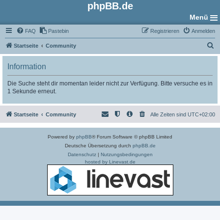
phpBB.de
Menü
FAQ
Pastebin
Registrieren
Anmelden
S
Startseite
Community
u
Information
c
h
Die Suche steht dir momentan leider nicht zur Verfügung. Bitte versuche es in
1 Sekunde erneut.
e
Startseite
Community
Alle Zeiten sind
UTC+02:00
Powered by
phpBB
® Forum Software © phpBB Limited
Deutsche Übersetzung durch
phpBB.de
Datenschutz
|
Nutzungsbedingungen
hosted by Linevast.de