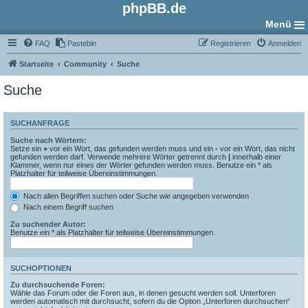
phpBB.de
Menü
FAQ
Pastebin
Registrieren
Anmelden
Startseite
Community
Suche
Suche
SUCHANFRAGE
Suche nach Wörtern:
Setze ein
+
vor ein Wort, das gefunden werden muss und ein
-
vor ein Wort, das nicht
gefunden werden darf. Verwende mehrere Wörter getrennt durch
|
innerhalb einer
Klammer, wenn nur eines der Wörter gefunden werden muss. Benutze ein * als
Platzhalter für teilweise Übereinstimmungen.
Nach allen Begriffen suchen oder Suche wie angegeben verwenden
Nach einem Begriff suchen
Zu suchender Autor:
Benutze ein * als Platzhalter für teilweise Übereinstimmungen.
SUCHOPTIONEN
Zu durchsuchende Foren:
Wähle das Forum oder die Foren aus, in denen gesucht werden soll. Unterforen
werden automatisch mit durchsucht, sofern du die Option „Unterforen durchsuchen“