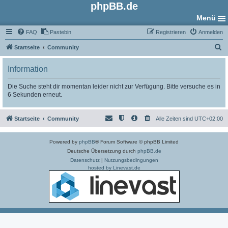
phpBB.de
Menü
FAQ
Pastebin
Registrieren
Anmelden
S
Startseite
Community
u
Information
c
h
Die Suche steht dir momentan leider nicht zur Verfügung. Bitte versuche es in
6 Sekunden erneut.
e
Startseite
Community
Alle Zeiten sind
UTC+02:00
Powered by
phpBB
® Forum Software © phpBB Limited
Deutsche Übersetzung durch
phpBB.de
Datenschutz
|
Nutzungsbedingungen
hosted by Linevast.de