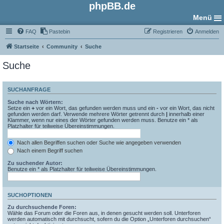
phpBB.de
Menü
FAQ
Pastebin
Registrieren
Anmelden
Startseite
Community
Suche
Suche
SUCHANFRAGE
Suche nach Wörtern:
Setze ein
+
vor ein Wort, das gefunden werden muss und ein
-
vor ein Wort, das nicht
gefunden werden darf. Verwende mehrere Wörter getrennt durch
|
innerhalb einer
Klammer, wenn nur eines der Wörter gefunden werden muss. Benutze ein * als
Platzhalter für teilweise Übereinstimmungen.
Nach allen Begriffen suchen oder Suche wie angegeben verwenden
Nach einem Begriff suchen
Zu suchender Autor:
Benutze ein * als Platzhalter für teilweise Übereinstimmungen.
SUCHOPTIONEN
Zu durchsuchende Foren:
Wähle das Forum oder die Foren aus, in denen gesucht werden soll. Unterforen
werden automatisch mit durchsucht, sofern du die Option „Unterforen durchsuchen“