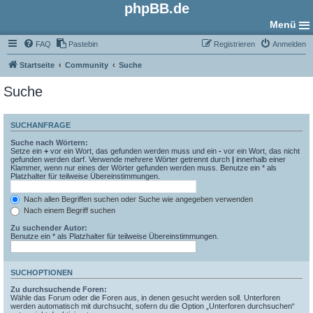
phpBB.de
Menü
FAQ
Pastebin
Registrieren
Anmelden
Startseite
Community
Suche
Suche
SUCHANFRAGE
Suche nach Wörtern:
Setze ein
+
vor ein Wort, das gefunden werden muss und ein
-
vor ein Wort, das nicht
gefunden werden darf. Verwende mehrere Wörter getrennt durch
|
innerhalb einer
Klammer, wenn nur eines der Wörter gefunden werden muss. Benutze ein * als
Platzhalter für teilweise Übereinstimmungen.
Nach allen Begriffen suchen oder Suche wie angegeben verwenden
Nach einem Begriff suchen
Zu suchender Autor:
Benutze ein * als Platzhalter für teilweise Übereinstimmungen.
SUCHOPTIONEN
Zu durchsuchende Foren:
Wähle das Forum oder die Foren aus, in denen gesucht werden soll. Unterforen
werden automatisch mit durchsucht, sofern du die Option „Unterforen durchsuchen“