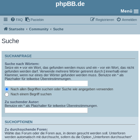
phpBB.de
Menü
FAQ
Pastebin
Registrieren
Anmelden
Startseite
Community
Suche
Suche
SUCHANFRAGE
Suche nach Wörtern:
Setze ein
+
vor ein Wort, das gefunden werden muss und ein
-
vor ein Wort, das nicht
gefunden werden darf. Verwende mehrere Wörter getrennt durch
|
innerhalb einer
Klammer, wenn nur eines der Wörter gefunden werden muss. Benutze ein * als
Platzhalter für teilweise Übereinstimmungen.
Nach allen Begriffen suchen oder Suche wie angegeben verwenden
Nach einem Begriff suchen
Zu suchender Autor:
Benutze ein * als Platzhalter für teilweise Übereinstimmungen.
SUCHOPTIONEN
Zu durchsuchende Foren:
Wähle das Forum oder die Foren aus, in denen gesucht werden soll. Unterforen
werden automatisch mit durchsucht, sofern du die Option „Unterforen durchsuchen“