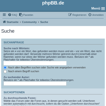
phpBB.de
Menü
FAQ
Pastebin
Registrieren
Anmelden
Startseite
Community
Suche
Suche
SUCHANFRAGE
Suche nach Wörtern:
Setze ein
+
vor ein Wort, das gefunden werden muss und ein
-
vor ein Wort, das nicht
gefunden werden darf. Verwende mehrere Wörter getrennt durch
|
innerhalb einer
Klammer, wenn nur eines der Wörter gefunden werden muss. Benutze ein * als
Platzhalter für teilweise Übereinstimmungen.
Nach allen Begriffen suchen oder Suche wie angegeben verwenden
Nach einem Begriff suchen
Zu suchender Autor:
Benutze ein * als Platzhalter für teilweise Übereinstimmungen.
SUCHOPTIONEN
Zu durchsuchende Foren:
Wähle das Forum oder die Foren aus, in denen gesucht werden soll. Unterforen
werden automatisch mit durchsucht, sofern du die Option „Unterforen durchsuchen“