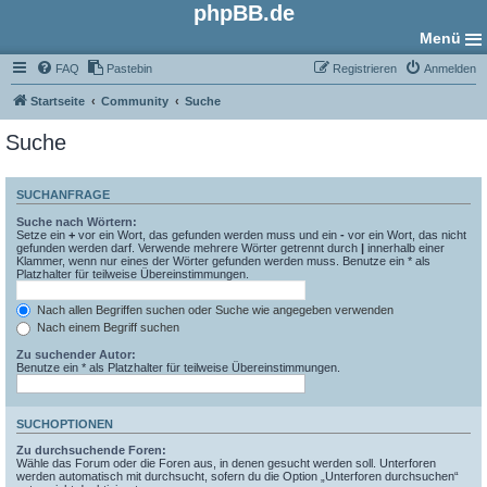
phpBB.de
Menü
FAQ
Pastebin
Registrieren
Anmelden
Startseite
Community
Suche
Suche
SUCHANFRAGE
Suche nach Wörtern:
Setze ein
+
vor ein Wort, das gefunden werden muss und ein
-
vor ein Wort, das nicht
gefunden werden darf. Verwende mehrere Wörter getrennt durch
|
innerhalb einer
Klammer, wenn nur eines der Wörter gefunden werden muss. Benutze ein * als
Platzhalter für teilweise Übereinstimmungen.
Nach allen Begriffen suchen oder Suche wie angegeben verwenden
Nach einem Begriff suchen
Zu suchender Autor:
Benutze ein * als Platzhalter für teilweise Übereinstimmungen.
SUCHOPTIONEN
Zu durchsuchende Foren:
Wähle das Forum oder die Foren aus, in denen gesucht werden soll. Unterforen
werden automatisch mit durchsucht, sofern du die Option „Unterforen durchsuchen“