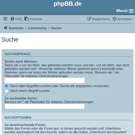
phpBB.de
Menü
FAQ
Pastebin
Registrieren
Anmelden
Startseite
Community
Suche
Suche
SUCHANFRAGE
Suche nach Wörtern:
Setze ein
+
vor ein Wort, das gefunden werden muss und ein
-
vor ein Wort, das nicht
gefunden werden darf. Verwende mehrere Wörter getrennt durch
|
innerhalb einer
Klammer, wenn nur eines der Wörter gefunden werden muss. Benutze ein * als
Platzhalter für teilweise Übereinstimmungen.
Nach allen Begriffen suchen oder Suche wie angegeben verwenden
Nach einem Begriff suchen
Zu suchender Autor:
Benutze ein * als Platzhalter für teilweise Übereinstimmungen.
SUCHOPTIONEN
Zu durchsuchende Foren:
Wähle das Forum oder die Foren aus, in denen gesucht werden soll. Unterforen
werden automatisch mit durchsucht, sofern du die Option „Unterforen durchsuchen“