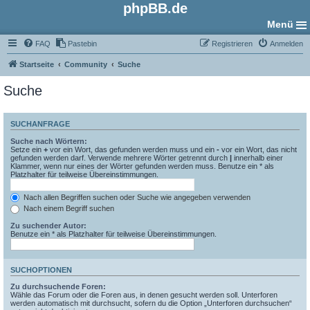
phpBB.de
Menü
FAQ
Pastebin
Registrieren
Anmelden
Startseite
Community
Suche
Suche
SUCHANFRAGE
Suche nach Wörtern:
Setze ein
+
vor ein Wort, das gefunden werden muss und ein
-
vor ein Wort, das nicht
gefunden werden darf. Verwende mehrere Wörter getrennt durch
|
innerhalb einer
Klammer, wenn nur eines der Wörter gefunden werden muss. Benutze ein * als
Platzhalter für teilweise Übereinstimmungen.
Nach allen Begriffen suchen oder Suche wie angegeben verwenden
Nach einem Begriff suchen
Zu suchender Autor:
Benutze ein * als Platzhalter für teilweise Übereinstimmungen.
SUCHOPTIONEN
Zu durchsuchende Foren:
Wähle das Forum oder die Foren aus, in denen gesucht werden soll. Unterforen
werden automatisch mit durchsucht, sofern du die Option „Unterforen durchsuchen“