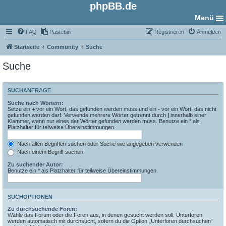
phpBB.de
Menü
FAQ
Pastebin
Registrieren
Anmelden
Startseite
Community
Suche
Suche
SUCHANFRAGE
Suche nach Wörtern:
Setze ein
+
vor ein Wort, das gefunden werden muss und ein
-
vor ein Wort, das nicht
gefunden werden darf. Verwende mehrere Wörter getrennt durch
|
innerhalb einer
Klammer, wenn nur eines der Wörter gefunden werden muss. Benutze ein * als
Platzhalter für teilweise Übereinstimmungen.
Nach allen Begriffen suchen oder Suche wie angegeben verwenden
Nach einem Begriff suchen
Zu suchender Autor:
Benutze ein * als Platzhalter für teilweise Übereinstimmungen.
SUCHOPTIONEN
Zu durchsuchende Foren:
Wähle das Forum oder die Foren aus, in denen gesucht werden soll. Unterforen
werden automatisch mit durchsucht, sofern du die Option „Unterforen durchsuchen“