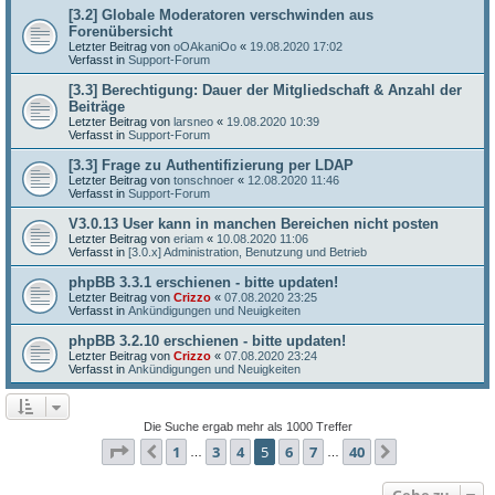
[3.2] Globale Moderatoren verschwinden aus
Forenübersicht
Letzter Beitrag von
oOAkaniOo
«
19.08.2020 17:02
Verfasst in
Support-Forum
[3.3] Berechtigung: Dauer der Mitgliedschaft & Anzahl der
Beiträge
Letzter Beitrag von
larsneo
«
19.08.2020 10:39
Verfasst in
Support-Forum
[3.3] Frage zu Authentifizierung per LDAP
Letzter Beitrag von
tonschnoer
«
12.08.2020 11:46
Verfasst in
Support-Forum
V3.0.13 User kann in manchen Bereichen nicht posten
Letzter Beitrag von
eriam
«
10.08.2020 11:06
Verfasst in
[3.0.x] Administration, Benutzung und Betrieb
phpBB 3.3.1 erschienen - bitte updaten!
Letzter Beitrag von
Crizzo
«
07.08.2020 23:25
Verfasst in
Ankündigungen und Neuigkeiten
phpBB 3.2.10 erschienen - bitte updaten!
Letzter Beitrag von
Crizzo
«
07.08.2020 23:24
Verfasst in
Ankündigungen und Neuigkeiten
Die Suche ergab mehr als 1000 Treffer
Seite
5
von
40
1
3
4
5
6
7
40
Vorherige
Nächste
…
…
Gehe zu