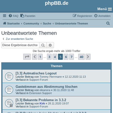
phpBB.de
Menü
FAQ
Pastebin
Registrieren
Anmelden
S
Startseite
Community
Suche
Unbeantwortete Themen
u
Unbeantwortete Themen
c
Zur erweiterten Suche
h
Suche
Erweiterte Suche
e
Die Suche ergab mehr als 1000 Treffer
Seite
5
von
40
1
3
4
5
6
7
40
Vorherige
Nächste
…
…
Themen
[3.3] Autmatisches Logout
Letzter Beitrag von
Tommy Herrmann
«
12.12.2020 11:13
Verfasst in
Support-Forum
Gaststimmen aus Abstimmung löschen
Letzter Beitrag von
eleanora
«
30.11.2020 11:48
Verfasst in
Extension Support
[3.3] Bekannte Probleme in 3.3.2
Letzter Beitrag von
Kirk
«
28.11.2020 19:07
Verfasst in
Support-Forum