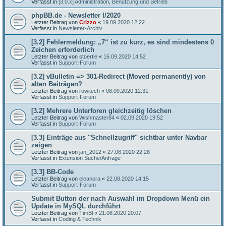
Verfasst in
[3.0.x] Administration, Benutzung und Betrieb
phpBB.de - Newsletter I/2020
Letzter Beitrag von
Crizzo
«
19.09.2020 12:22
Verfasst in
Newsletter-Archiv
[3.2] Fehlermeldung: „7“ ist zu kurz, es sind mindestens 0
Zeichen erforderlich
Letzter Beitrag von
stoertie
«
16.09.2020 14:52
Verfasst in
Support-Forum
[3.2] vBulletin => 301-Redirect (Moved permanently) von
alten Beiträgen?
Letzter Beitrag von
rowitech
«
08.09.2020 12:31
Verfasst in
Support-Forum
[3.2] Mehrere Unterforen gleichzeitig löschen
Letzter Beitrag von
Wishmaster84
«
02.09.2020 19:52
Verfasst in
Support-Forum
[3.3] Einträge aus "Schnellzugriff" sichtbar unter Navbar
zeigen
Letzter Beitrag von
jan_2012
«
27.08.2020 22:28
Verfasst in
Extension Suche/Anfrage
[3.3] BB-Code
Letzter Beitrag von
eleanora
«
22.08.2020 14:15
Verfasst in
Support-Forum
Submit Button der nach Auswahl im Dropdown Menü ein
Update in MySQL durchführt
Letzter Beitrag von
TimBl
«
21.08.2020 20:07
Verfasst in
Coding & Technik