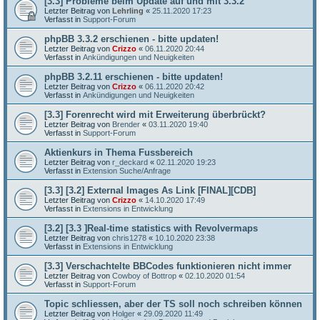
[3.3] Probleme beim Update auf und mit 3.3.2
Letzter Beitrag von
Lehrling
«
25.11.2020 17:23
Verfasst in
Support-Forum
phpBB 3.3.2 erschienen - bitte updaten!
Letzter Beitrag von
Crizzo
«
06.11.2020 20:44
Verfasst in
Ankündigungen und Neuigkeiten
phpBB 3.2.11 erschienen - bitte updaten!
Letzter Beitrag von
Crizzo
«
06.11.2020 20:42
Verfasst in
Ankündigungen und Neuigkeiten
[3.3] Forenrecht wird mit Erweiterung überbrückt?
Letzter Beitrag von
Brender
«
03.11.2020 19:40
Verfasst in
Support-Forum
Aktienkurs in Thema Fussbereich
Letzter Beitrag von
r_deckard
«
02.11.2020 19:23
Verfasst in
Extension Suche/Anfrage
[3.3] [3.2] External Images As Link [FINAL][CDB]
Letzter Beitrag von
Crizzo
«
14.10.2020 17:49
Verfasst in
Extensions in Entwicklung
[3.2] [3.3 ]Real-time statistics with Revolvermaps
Letzter Beitrag von
chris1278
«
10.10.2020 23:38
Verfasst in
Extensions in Entwicklung
[3.3] Verschachtelte BBCodes funktionieren nicht immer
Letzter Beitrag von
Cowboy of Bottrop
«
02.10.2020 01:54
Verfasst in
Support-Forum
Topic schliessen, aber der TS soll noch schreiben können
Letzter Beitrag von
Holger
«
29.09.2020 11:49