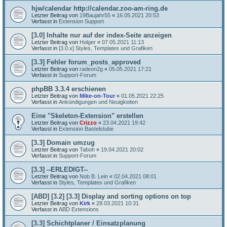
hjw/calendar http://calendar.zoo-am-ring.de
Letzter Beitrag von
19Baujahr55
«
16.05.2021 20:53
Verfasst in
Extension Support
[3.0] Inhalte nur auf der index-Seite anzeigen
Letzter Beitrag von
Holger
«
07.05.2021 11:13
Verfasst in
[3.0.x] Styles, Templates und Grafiken
[3.3] Fehler forum_posts_approved
Letzter Beitrag von
radeon2g
«
05.05.2021 17:21
Verfasst in
Support-Forum
phpBB 3.3.4 erschienen
Letzter Beitrag von
Mike-on-Tour
«
01.05.2021 22:25
Verfasst in
Ankündigungen und Neuigkeiten
Eine "Skeleton-Extension" erstellen
Letzter Beitrag von
Crizzo
«
23.04.2021 19:42
Verfasst in
Extension Bastelstube
[3.3] Domain umzug
Letzter Beitrag von
Taboh
«
19.04.2021 20:02
Verfasst in
Support-Forum
[3.3] --ERLEDIGT--
Letzter Beitrag von
Nob B. Lein
«
02.04.2021 08:01
Verfasst in
Styles, Templates und Grafiken
[ABD] [3.2] [3.3] Display and sorting options on top
Letzter Beitrag von
Kirk
«
28.03.2021 10:31
Verfasst in
ABD Extensions
[3.3] Schichtplaner / Einsatzplanung