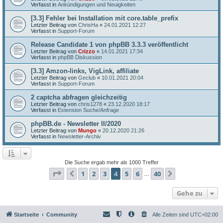
Verfasst in
Ankündigungen und Neuigkeiten
[3.3] Fehler bei Installation mit core.table_prefix
Letzter Beitrag von
ChrisHa
«
24.01.2021 12:27
Verfasst in
Support-Forum
Release Candidate 1 von phpBB 3.3.3 veröffentlicht
Letzter Beitrag von
Crizzo
«
14.01.2021 17:34
Verfasst in
phpBB Diskussion
[3.3] Amzon-links, VigLink, affiliate
Letzter Beitrag von
Geclub
«
10.01.2021 20:04
Verfasst in
Support-Forum
2 captcha abfragen gleichzeitig
Letzter Beitrag von
chris1278
«
23.12.2020 18:17
Verfasst in
Extension Suche/Anfrage
phpBB.de - Newsletter II/2020
Letzter Beitrag von
Mungo
«
20.12.2020 21:26
Verfasst in
Newsletter-Archiv
Die Suche ergab mehr als 1000 Treffer
Seite
4
von
40
1
2
3
4
5
6
40
Vorherige
Nächste
…
Gehe zu
Startseite
Community
Alle Zeiten sind
UTC+02:00