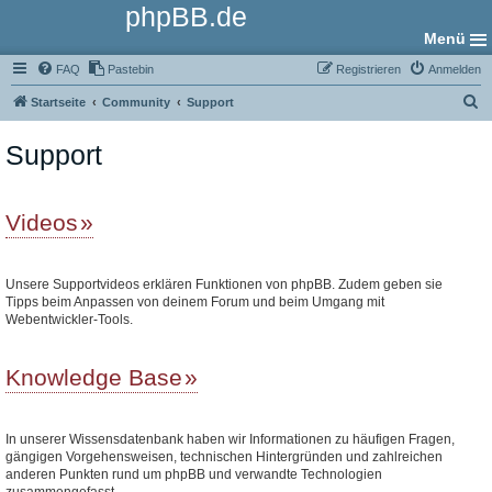
phpBB.de
Menü
FAQ
Pastebin
Registrieren
Anmelden
S
Startseite
Community
Support
u
Support
c
h
e
Videos
Unsere Supportvideos erklären Funktionen von phpBB. Zudem geben sie
Tipps beim Anpassen von deinem Forum und beim Umgang mit
Webentwickler-Tools.
Knowledge Base
In unserer Wissensdatenbank haben wir Informationen zu häufigen Fragen,
gängigen Vorgehensweisen, technischen Hintergründen und zahlreichen
anderen Punkten rund um phpBB und verwandte Technologien
zusammengefasst.