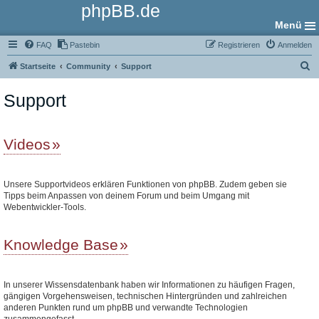
phpBB.de
Menü
FAQ
Pastebin
Registrieren
Anmelden
S
Startseite
Community
Support
u
Support
c
h
e
Videos
Unsere Supportvideos erklären Funktionen von phpBB. Zudem geben sie
Tipps beim Anpassen von deinem Forum und beim Umgang mit
Webentwickler-Tools.
Knowledge Base
In unserer Wissensdatenbank haben wir Informationen zu häufigen Fragen,
gängigen Vorgehensweisen, technischen Hintergründen und zahlreichen
anderen Punkten rund um phpBB und verwandte Technologien
zusammengefasst.