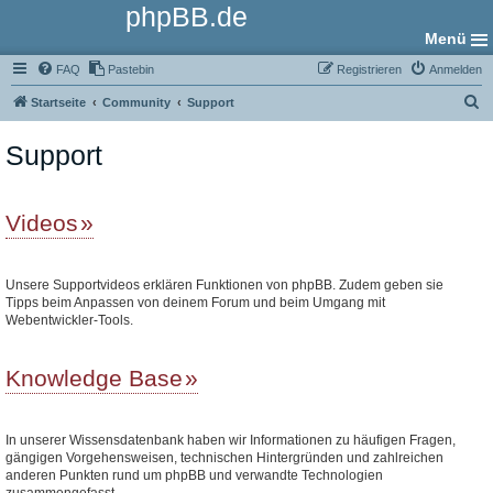
phpBB.de
Menü
FAQ
Pastebin
Registrieren
Anmelden
S
Startseite
Community
Support
u
Support
c
h
e
Videos
Unsere Supportvideos erklären Funktionen von phpBB. Zudem geben sie
Tipps beim Anpassen von deinem Forum und beim Umgang mit
Webentwickler-Tools.
Knowledge Base
In unserer Wissensdatenbank haben wir Informationen zu häufigen Fragen,
gängigen Vorgehensweisen, technischen Hintergründen und zahlreichen
anderen Punkten rund um phpBB und verwandte Technologien
zusammengefasst.