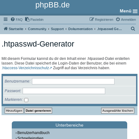
phpBB.de
Menü
FAQ
Pastebin
Registrieren
Anmelden
S
Startseite
Community
Support
Dokumentation
.htpasswd Generator
u
.htpasswd-Generator
c
h
e
Mit diesem Formular kannst du dir den Inhalt einer .htpasswd-Datei erstellen
lassen. Diese Datei speichert die Login-Daten der Benutzer, die bei einem
.htaccess-Verzeichnisschutz
Zugriff auf das Verzeichnis haben.
Benutzername
Passwort
Markieren
Unterbereiche
Benutzerhandbuch
Schnelleinstieg