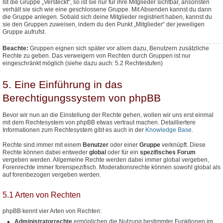
Ist die Gruppe „Versteckt“, so ist sie nur für ihre Mitglieder sichtbar, ansonsten
verhält sie sich wie eine geschlossene Gruppe. Mit Absenden kannst du dann
die Gruppe anlegen. Sobald sich deine Mitglieder registriert haben, kannst du
sie den Gruppen zuweisen, indem du den Punkt „Mitglieder“ der jeweiligen
Gruppe aufrufst.
Beachte:
Gruppen eignen sich später vor allem dazu, Benutzern
zusätzliche
Rechte zu geben. Das verweigern von Rechten durch Gruppen ist nur
eingeschränkt möglich (siehe dazu auch: 5.2 Rechtestufen)
5. Eine Einführung in das
Berechtigungssystem von phpBB
Bevor wir nun an die Einstellung der Rechte gehen, wollen wir uns erst einmal
mit dem Rechtesystem von phpBB etwas vertraut machen. Detailliertere
Informationen zum Rechtesystem gibt es auch in der
Knowledge Base
.
Rechte sind immer mit einem
Benutzer
oder einer
Gruppe
verknüpft. Diese
Rechte können dabei entweder
global
oder für ein
spezifisches Forum
vergeben werden. Allgemeine Rechte werden dabei immer global vergeben,
Forenrechte immer forenspezifisch. Moderationsrechte können sowohl global als
auf forenbezogen vergeben werden.
5.1 Arten von Rechten
phpBB kennt vier Arten von Rechten:
Administratorrechte
ermöglichen die Nutzung bestimmter Funktionen im