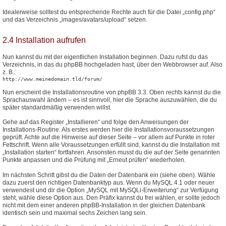
Idealerweise solltest du entsprechende Rechte auch für die Datei „config.php“
und das Verzeichnis „images/avatars/upload“ setzen.
2.4 Installation aufrufen
Nun kannst du mit der eigentlichen Installation beginnen. Dazu rufst du das
Verzeichnis, in das du phpBB hochgeladen hast, über den Webbrowser auf. Also
z. B.:
http://www.meinedomain.tld/forum/
Nun erscheint die Installationsroutine von phpBB 3.3. Oben rechts kannst du die
Sprachauswahl ändern – es ist sinnvoll, hier die Sprache auszuwählen, die du
später standardmäßig verwenden willst.
Gehe auf das Register „Installieren“ und folge den Anweisungen der
Installations-Routine. Als erstes werden hier die Installationsvoraussetzungen
geprüft. Achte auf die Hinweise auf dieser Seite – vor allem auf Punkte in roter
Fettschrift. Wenn alle Voraussetzungen erfüllt sind, kannst du die Installation mit
„Installation starten“ fortfahren. Ansonsten musst du die auf der Seite genannten
Punkte anpassen und die Prüfung mit „Erneut prüfen“ wiederholen.
Im nächsten Schritt gibst du die Daten der Datenbank ein (siehe oben). Wähle
dazu zuerst den richtigen Datenbanktyp aus. Wenn du MySQL 4.1 oder neuer
verwendest und dir die Option „MySQL mit MySQLi-Erweiterung“ zur Verfügung
steht, wähle diese Option aus. Den Präfix kannst du frei wählen, er sollte jedoch
nicht mit dem einer anderen phpBB-Installation in der gleichen Datenbank
identisch sein und maximal sechs Zeichen lang sein.