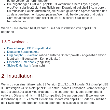
beide Versionen herunterladen.
Die zugehörigen Grafiken. phpBB 3.3 kommt mit einem Layout (Style):
prosilver
. subsilver2 steht zusätzlich zum Download auf phpBB.com bereit.
Du musst die Pakete auswählen, die zu den gewählten Sprachpaketen und
zu dem gewünschten Layout passen. Wenn du beide Layouts und beide
Sprachpakete verwenden willst, musst du also vier Grafikpakete
herunterladen.
Wenn du die Dateien hast, kannst du mit der Installation von phpBB 3.3
beginnen.
1.3 Downloads
Deutsches phpBB Komplettpaket
Deutsche Sprachpakete
Original phpBB-Version
(ohne deutsche Sprachpakete - abgesehen davon
identisch mit deutschem Komplettpaket)
Extension-Datenbank
(englisch)
Styles-Datenbank
(englisch)
2. Installation
Wenn du von einer älteren phpBB Version (2.x, 3.0.x, 3.1.x oder 3.2.x) auf phpBB
3.3 umsteigen willst, bietet phpBB 3.3 dafür Update-Funktionen. Veränderungen
aus 2.x und 3.0.x, also Modifikationen, die sogenannten Mods, gehen dabei
verloren. Diese sind nicht mit 3.3 kompatibel. Sie wurden durch Erweiterungen
(Extensions) in 3.1.x ersetzt. Bei einem Update von phpBB 3.1 oder 3.2 bleiben
die Erweiterungen erhalten, sollten aber ebenfalls aktualisiert werden.