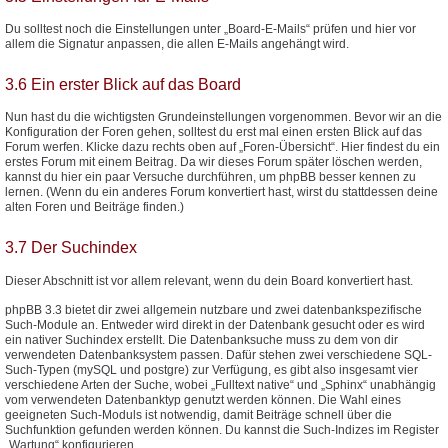
Du solltest noch die Einstellungen unter „Board-E-Mails“ prüfen und hier vor
allem die Signatur anpassen, die allen E-Mails angehängt wird.
3.6 Ein erster Blick auf das Board
Nun hast du die wichtigsten Grundeinstellungen vorgenommen. Bevor wir an die
Konfiguration der Foren gehen, solltest du erst mal einen ersten Blick auf das
Forum werfen. Klicke dazu rechts oben auf „Foren-Übersicht“. Hier findest du ein
erstes Forum mit einem Beitrag. Da wir dieses Forum später löschen werden,
kannst du hier ein paar Versuche durchführen, um phpBB besser kennen zu
lernen. (Wenn du ein anderes Forum konvertiert hast, wirst du stattdessen deine
alten Foren und Beiträge finden.)
3.7 Der Suchindex
Dieser Abschnitt ist vor allem relevant, wenn du dein Board konvertiert hast.
phpBB 3.3 bietet dir zwei allgemein nutzbare und zwei datenbankspezifische
Such-Module an. Entweder wird direkt in der Datenbank gesucht oder es wird
ein nativer Suchindex erstellt. Die Datenbanksuche muss zu dem von dir
verwendeten Datenbanksystem passen. Dafür stehen zwei verschiedene SQL-
Such-Typen (mySQL und postgre) zur Verfügung, es gibt also insgesamt vier
verschiedene Arten der Suche, wobei „Fulltext native“ und „Sphinx“ unabhängig
vom verwendeten Datenbanktyp genutzt werden können. Die Wahl eines
geeigneten Such-Moduls ist notwendig, damit Beiträge schnell über die
Suchfunktion gefunden werden können. Du kannst die Such-Indizes im Register
„Wartung“ konfigurieren.