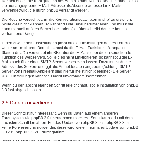
Danach erfolgt die Konfiguration des Administrator-Kontos. Beachte dabei, dass
die hier angegebene E-Mail-Adresse als Absenderadresse für E-Mails
verwendet wird, die durch phpBB versandt werden.
Die Routine versucht dann, die Konfigurationsdatei „config.php“ zu erstellen.
Sollte dies nicht klappen, so kannst du die Datei herunterladen und musst sie
dann manuell auf den Server hochladen (sie überschreibt dort die bereits
vorhandene Datei).
In den erweiterten Einstellungen passt du die Einstellungen deines Forums
weiter an. Im oberen Bereich kannst du die E-Mail-Funktionalität anpassen.
Standardmäßig versendet phpBB dabei die E-Mails über die entsprechende
Funktion des Webservers. Sollte dies nicht funktionieren, so kannst du die E-
Mails auch über einen SMTP-Server verschicken lassen. Dazu musst du die
Adresse des Servers und ggf. die Anmeldedaten angeben. (Achtung: SMTP-
Server von Freemail-Anbietern sind hierfür meist nicht geeignet.) Die Server
URL-Einstellungen kannst du meist unverändert übernehmen.
Wenn du den abschließenden Schritt erreicht hast, ist die Installation von phpBB
3.3 fast abgeschlossen.
2.5 Daten konvertieren
Dieser Schritt ist nur interessant, wenn du Daten aus einem anderen
Forensystem wie phpBB 2.0 übernehmen möchtest. Sonst kannst du mit dem
nächsten Schritt fortfahren. Für das Update von phpBB 3.0 zu phpBB 3.3 ist
keine Konvertierung notwendig, diese wird wie ein normales Update von phpBB
3.3.x zu phpBB 3.3.x+1 durchgeführt.