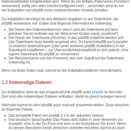
Datenbanktreiber eingebunden sein. Wenn du ein fertiges Paket eines Providers
verwendest, sollte dies alles bereits konfiguriert sein – ansonsten wirst du bei
der Installation von phpBB einen entsprechenden Hinweis erhalten.
Zur Installation benötigst du des Weiteren Angaben zu der Datenbank, die
phpBB verwenden soll. Dabei sind folgende Informationen notwendig:
Der Name des Datenbankservers (wenn sich die Datenbank auf dem
gleichen Server befindet wie der Webserver ist dies meist „localhost“)
Der Name der Datenbank (Schema), in das phpBB installiert werden soll
(die Datenbank muss bereits angelegt sein. Du kannst phpBB auch parallel
zu anderen Anwendungen (oder einer weiteren phpBB-Installation) in der
Datenbank installieren – zur Übersichtlichkeit empfiehlt es sich jedoch, eine
eigene Datenbank für phpBB zu verwenden)
Der Benutzername und das Passwort, das zum Zugriff auf die Datenbank
notwendig ist.
Wenn du diese Daten hast, kannst du die Installationsdateien herunterladen.
1.2 Notwendige Dateien
Zur Installation lädst du das eingedeutschte phpBB unter
phpBB.de
herunter.
Dort sind alle notwendigen Dateien enthalten, damit du gleich loslegen kannst.
Alternativ kannst du dein phpBB auch manuell zusammenstellen. Dazu brauchst
du folgende Pakete:
Das komplette Paket von phpBB 3.3 in der aktuellen Version
Das deutsche Sprachpaket. Das Paket steht dabei in zwei Versionen zur
Auswahl: eine in der Du-Form und eine in der formelleren Sie-Form. Wenn
du deinen Benutzern beide Versionen anbieten möchtest, kannst du auch