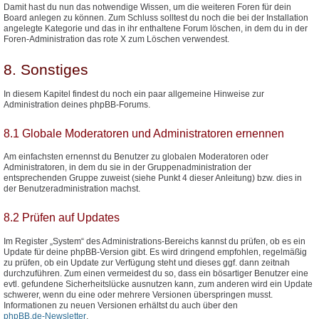
Damit hast du nun das notwendige Wissen, um die weiteren Foren für dein
Board anlegen zu können. Zum Schluss solltest du noch die bei der Installation
angelegte Kategorie und das in ihr enthaltene Forum löschen, in dem du in der
Foren-Administration das rote X zum Löschen verwendest.
8. Sonstiges
In diesem Kapitel findest du noch ein paar allgemeine Hinweise zur
Administration deines phpBB-Forums.
8.1 Globale Moderatoren und Administratoren ernennen
Am einfachsten ernennst du Benutzer zu globalen Moderatoren oder
Administratoren, in dem du sie in der Gruppenadministration der
entsprechenden Gruppe zuweist (siehe Punkt 4 dieser Anleitung) bzw. dies in
der Benutzeradministration machst.
8.2 Prüfen auf Updates
Im Register „System“ des Administrations-Bereichs kannst du prüfen, ob es ein
Update für deine phpBB-Version gibt. Es wird dringend empfohlen, regelmäßig
zu prüfen, ob ein Update zur Verfügung steht und dieses ggf. dann zeitnah
durchzuführen. Zum einen vermeidest du so, dass ein bösartiger Benutzer eine
evtl. gefundene Sicherheitslücke ausnutzen kann, zum anderen wird ein Update
schwerer, wenn du eine oder mehrere Versionen überspringen musst.
Informationen zu neuen Versionen erhältst du auch über den
phpBB.de-Newsletter
.