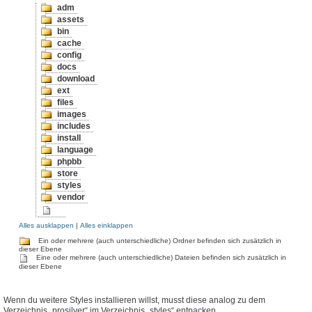
adm
assets
bin
cache
config
docs
download
ext
files
images
includes
install
language
phpbb
store
styles
vendor
Alles ausklappen
|
Alles einklappen
Ein oder mehrere (auch unterschiedliche) Ordner befinden sich zusätzlich in
dieser Ebene
Eine oder mehrere (auch unterschiedliche) Dateien befinden sich zusätzlich in
dieser Ebene
Wenn du weitere Styles installieren willst, musst diese analog zu dem
Verzeichnis „prosilver“ im Verzeichnis „styles“ entpacken.