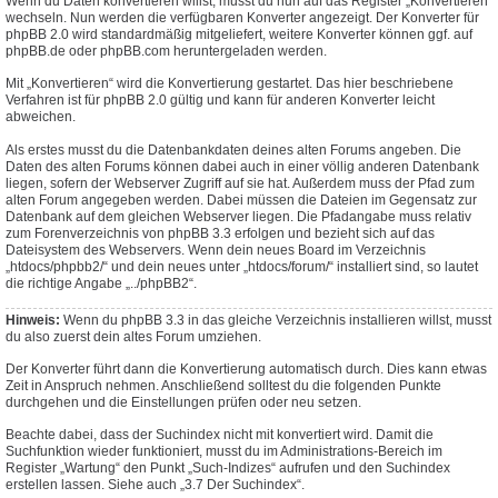
Wenn du Daten konvertieren willst, musst du nun auf das Register „Konvertieren“
wechseln. Nun werden die verfügbaren Konverter angezeigt. Der Konverter für
phpBB 2.0 wird standardmäßig mitgeliefert, weitere Konverter können ggf. auf
phpBB.de oder phpBB.com heruntergeladen werden.
Mit „Konvertieren“ wird die Konvertierung gestartet. Das hier beschriebene
Verfahren ist für phpBB 2.0 gültig und kann für anderen Konverter leicht
abweichen.
Als erstes musst du die Datenbankdaten deines alten Forums angeben. Die
Daten des alten Forums können dabei auch in einer völlig anderen Datenbank
liegen, sofern der Webserver Zugriff auf sie hat. Außerdem muss der Pfad zum
alten Forum angegeben werden. Dabei müssen die Dateien im Gegensatz zur
Datenbank auf dem gleichen Webserver liegen. Die Pfadangabe muss relativ
zum Forenverzeichnis von phpBB 3.3 erfolgen und bezieht sich auf das
Dateisystem des Webservers. Wenn dein neues Board im Verzeichnis
„htdocs/phpbb2/“ und dein neues unter „htdocs/forum/“ installiert sind, so lautet
die richtige Angabe „../phpBB2“.
Hinweis:
Wenn du phpBB 3.3 in das gleiche Verzeichnis installieren willst, musst
du also zuerst dein altes Forum umziehen.
Der Konverter führt dann die Konvertierung automatisch durch. Dies kann etwas
Zeit in Anspruch nehmen. Anschließend solltest du die folgenden Punkte
durchgehen und die Einstellungen prüfen oder neu setzen.
Beachte dabei, dass der Suchindex nicht mit konvertiert wird. Damit die
Suchfunktion wieder funktioniert, musst du im Administrations-Bereich im
Register „Wartung“ den Punkt „Such-Indizes“ aufrufen und den Suchindex
erstellen lassen. Siehe auch „3.7 Der Suchindex“.