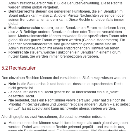
Administrations-Bereich wie z. B. die Benutzerverwaltung. Diese Rechte
werden immer global vergeben.
Benutzerrechte
steuern die generellen Funktionen, die ein Benutzer im
Board nutzen kann – also z. B., ob er Private Nachrichten versenden oder
seinen Benutzernamen ändern kann. Diese Rechte sind ebenfalls immer
global.
Moderationsrechte
steuern, ob ein Benutzer ein Forum moderieren kann,
also z. B. Beiträge anderer Benutzer löschen oder Themen verschieben
kann. Moderationsrechte können entweder für ein spezifisches Forum oder
global für das ganze Forum vergeben werden (Globale Moderatoren). Ein
paar der Moderationsrechte sind grundsätzlich global; diese sind im
Administrations-Bereich mit einem entsprechenden Hinweis versehen.
Forenrechte
steuern, welche Funktionen ein Benutzer in einem Forum
nutzen kann. Sie werden immer forenbezogen vergeben.
5.2 Rechtestufen
Den einzelnen Rechten können drei verschiedene Stufen zugewiesen werden:
Nein
ist die Standardstufe und bedeutet, dass ein entsprechendes Recht
nicht gesetzt ist.
Ja
bedeutet, dass ein Recht gesetzt ist. Ja überschreibt ein auf „Nein“
gesetztes Recht.
Nie
bedeutet, dass ein Recht immer verweigert wird. „Nie“ hat die höchste
Priorität im Rechtesystem und überschreibt alle anderen Stufen – also selbst
ein „Ja“. Es ist absolut und kann nicht weiter überschrieben werden.
Allerdings gibt es zwei Ausnahmen, die beachtet werden müssen:
Moderationsrechte können sowohl forenbezogen als auch global vergeben
werden. Dabei werden beide Rechte getrennt geprüft – und es reicht aus,
wenn ein Recht gewährt wird. Ein forenbezogenes „Nie“ überschreibt also