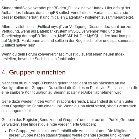
Standardmäßig verwendet phpBB den „Fulltext native“-Index. Hier erfolgt der
Aufbau des Indexes durch phpBB selbst. Vorteil dieser Variante ist, dass sie
besser konfigurierbar ist und mit allen Datenbanksystemen zusammenarbeitet.
Alternativ steht noch „Fulltext mysql“ zur Verfügung. Dieser Index steht nur zur
Verfügung, wenn als Datenbanksystem MySQL verwendet wird und der
Tabellentyp der phpBB-Tabellen „MyISAM“ ist. Der MySQL-Index baut komplett
auf MySQL-Funktionen auf und sollte in der Regel schneller und sparsamer als
„Fulltext native“ sein.
Wenn du dein Forum konvertiert hast, musst du zuerst einen neuen Index
erstellen, bevor die Suchfunktion funktioniert.
4. Gruppen einrichten
Nachdem du nun phpBB kennen gelernt hast, geht es als nächstes an die
Konfiguration der Gruppen. Du solltest dir für diesen Punkt viel Zeit lassen, da dir
eine saubere Konfiguration zu Beginn später viel Arbeit abnehmen wird.
Gehe dazu wieder in den Administrations-Bereich. Dazu findest du unten unter
dem Copyright im Forum einen Link. Wenn du ihn nicht siehst, bist du vermutlich
nicht angemeldet.
Gehe in das Register „Benutzer und Gruppen“ und hier auf den Punkt „Gruppen
verwalten“. Hier findest du einige vordefinierte Gruppen:
Die Gruppe „Administratoren“ enthält alle Administratoren. Die Mitglieder
dieser Gruppe haben standardmäßig weitreichende Rechte und können