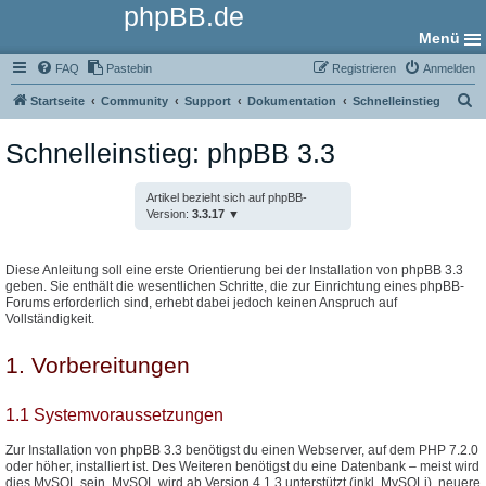
phpBB.de
Menü
FAQ
Pastebin
Registrieren
Anmelden
S
Startseite
Community
Support
Dokumentation
Schnelleinstieg
u
Schnelleinstieg: phpBB 3.3
c
h
Artikel bezieht sich auf phpBB-
e
Version:
3.3.17
Diese Anleitung soll eine erste Orientierung bei der Installation von phpBB 3.3
geben. Sie enthält die wesentlichen Schritte, die zur Einrichtung eines phpBB-
Forums erforderlich sind, erhebt dabei jedoch keinen Anspruch auf
Vollständigkeit.
1. Vorbereitungen
1.1 Systemvoraussetzungen
Zur Installation von phpBB 3.3 benötigst du einen Webserver, auf dem PHP 7.2.0
oder höher, installiert ist. Des Weiteren benötigst du eine Datenbank – meist wird
dies MySQL sein. MySQL wird ab Version 4.1.3 unterstützt (inkl. MySQLi), neuere