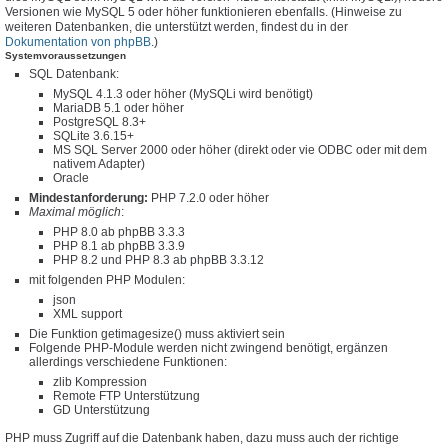
Versionen wie MySQL 5 oder höher funktionieren ebenfalls. (Hinweise zu
weiteren Datenbanken, die unterstützt werden, findest du in der
Dokumentation von phpBB
.)
Systemvoraussetzungen
SQL Datenbank:
MySQL 4.1.3 oder höher (MySQLi wird benötigt)
MariaDB 5.1 oder höher
PostgreSQL 8.3+
SQLite 3.6.15+
MS SQL Server 2000 oder höher (direkt oder vie ODBC oder mit dem
nativem Adapter)
Oracle
Mindestanforderung:
PHP 7.2.0 oder höher
Maximal möglich
:
PHP 8.0 ab phpBB 3.3.3
PHP 8.1 ab phpBB 3.3.9
PHP 8.2 und PHP 8.3 ab phpBB 3.3.12
mit folgenden PHP Modulen:
json
XML support
Die Funktion getimagesize() muss aktiviert sein
Folgende PHP-Module werden nicht zwingend benötigt, ergänzen
allerdings verschiedene Funktionen:
zlib Kompression
Remote FTP Unterstützung
GD Unterstützung
PHP muss Zugriff auf die Datenbank haben, dazu muss auch der richtige