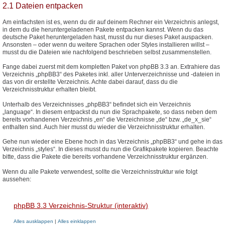
2.1 Dateien entpacken
Am einfachsten ist es, wenn du dir auf deinem Rechner ein Verzeichnis anlegst,
in dem du die heruntergeladenen Pakete entpacken kannst. Wenn du das
deutsche Paket heruntergeladen hast, musst du nur dieses Paket auspacken.
Ansonsten – oder wenn du weitere Sprachen oder Styles installieren willst –
musst du die Dateien wie nachfolgend beschrieben selbst zusammenstellen.
Fange dabei zuerst mit dem kompletten Paket von phpBB 3.3 an. Extrahiere das
Verzeichnis „phpBB3“ des Paketes inkl. aller Unterverzeichnisse und -dateien in
das von dir erstellte Verzeichnis. Achte dabei darauf, dass du die
Verzeichnisstruktur erhalten bleibt.
Unterhalb des Verzeichnisses „phpBB3“ befindet sich ein Verzeichnis
„language“. In diesem entpackst du nun die Sprachpakete, so dass neben dem
bereits vorhandenen Verzeichnis „en“ die Verzeichnisse „de“ bzw. „de_x_sie“
enthalten sind. Auch hier musst du wieder die Verzeichnisstruktur erhalten.
Gehe nun wieder eine Ebene hoch in das Verzeichnis „phpBB3“ und gehe in das
Verzeichnis „styles“. In dieses musst du nun die Grafikpakete kopieren. Beachte
bitte, dass die Pakete die bereits vorhandene Verzeichnisstruktur ergänzen.
Wenn du alle Pakete verwendest, sollte die Verzeichnisstruktur wie folgt
aussehen:
phpBB 3.3 Verzeichnis-Struktur (interaktiv)
Alles ausklappen
|
Alles einklappen