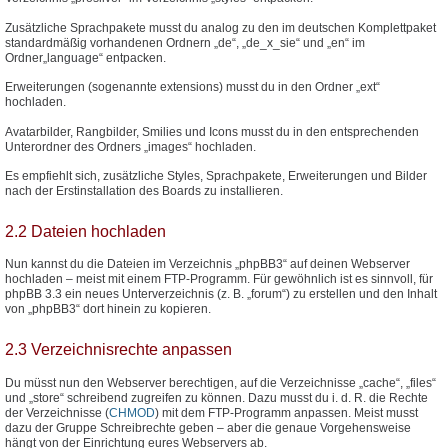
Zusätzliche Sprachpakete musst du analog zu den im deutschen Komplettpaket
standardmäßig vorhandenen Ordnern „de“, „de_x_sie“ und „en“ im
Ordner„language“ entpacken.
Erweiterungen (sogenannte extensions) musst du in den Ordner „ext“
hochladen.
Avatarbilder, Rangbilder, Smilies und Icons musst du in den entsprechenden
Unterordner des Ordners „images“ hochladen.
Es empfiehlt sich, zusätzliche Styles, Sprachpakete, Erweiterungen und Bilder
nach der Erstinstallation des Boards zu installieren.
2.2 Dateien hochladen
Nun kannst du die Dateien im Verzeichnis „phpBB3“ auf deinen Webserver
hochladen – meist mit einem FTP-Programm. Für gewöhnlich ist es sinnvoll, für
phpBB 3.3 ein neues Unterverzeichnis (z. B. „forum“) zu erstellen und den Inhalt
von „phpBB3“ dort hinein zu kopieren.
2.3 Verzeichnisrechte anpassen
Du müsst nun den Webserver berechtigen, auf die Verzeichnisse „cache“, „files“
und „store“ schreibend zugreifen zu können. Dazu musst du i. d. R. die Rechte
der Verzeichnisse (
CHMOD
) mit dem FTP-Programm anpassen. Meist musst
dazu der Gruppe Schreibrechte geben – aber die genaue Vorgehensweise
hängt von der Einrichtung eures Webservers ab.