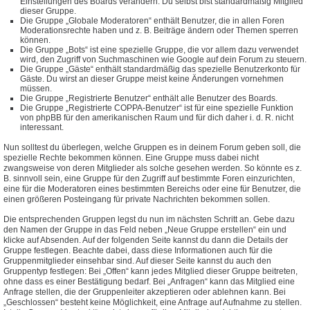
Einstellungen des Boards verändern. Du selbst bist standardmäßig Mitglied
dieser Gruppe.
Die Gruppe „Globale Moderatoren“ enthält Benutzer, die in allen Foren
Moderationsrechte haben und z. B. Beiträge ändern oder Themen sperren
können.
Die Gruppe „Bots“ ist eine spezielle Gruppe, die vor allem dazu verwendet
wird, den Zugriff von Suchmaschinen wie Google auf dein Forum zu steuern.
Die Gruppe „Gäste“ enthält standardmäßig das spezielle Benutzerkonto für
Gäste. Du wirst an dieser Gruppe meist keine Änderungen vornehmen
müssen.
Die Gruppe „Registrierte Benutzer“ enthält alle Benutzer des Boards.
Die Gruppe „Registrierte COPPA-Benutzer“ ist für eine spezielle Funktion
von phpBB für den amerikanischen Raum und für dich daher i. d. R. nicht
interessant.
Nun solltest du überlegen, welche Gruppen es in deinem Forum geben soll, die
spezielle Rechte bekommen können. Eine Gruppe muss dabei nicht
zwangsweise von deren Mitglieder als solche gesehen werden. So könnte es z.
B. sinnvoll sein, eine Gruppe für den Zugriff auf bestimmte Foren einzurichten,
eine für die Moderatoren eines bestimmten Bereichs oder eine für Benutzer, die
einen größeren Posteingang für private Nachrichten bekommen sollen.
Die entsprechenden Gruppen legst du nun im nächsten Schritt an. Gebe dazu
den Namen der Gruppe in das Feld neben „Neue Gruppe erstellen“ ein und
klicke auf Absenden. Auf der folgenden Seite kannst du dann die Details der
Gruppe festlegen. Beachte dabei, dass diese Informationen auch für die
Gruppenmitglieder einsehbar sind. Auf dieser Seite kannst du auch den
Gruppentyp festlegen: Bei „Offen“ kann jedes Mitglied dieser Gruppe beitreten,
ohne dass es einer Bestätigung bedarf. Bei „Anfragen“ kann das Mitglied eine
Anfrage stellen, die der Gruppenleiter akzeptieren oder ablehnen kann. Bei
„Geschlossen“ besteht keine Möglichkeit, eine Anfrage auf Aufnahme zu stellen.