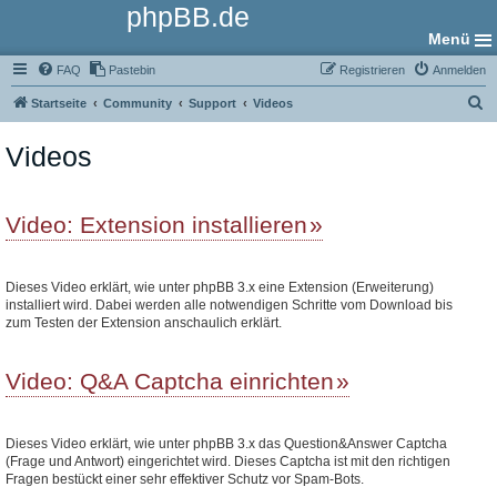
phpBB.de
Menü
FAQ
Pastebin
Registrieren
Anmelden
S
Startseite
Community
Support
Videos
u
Videos
c
h
e
Video: Extension installieren
Dieses Video erklärt, wie unter phpBB 3.x eine Extension (Erweiterung)
installiert wird. Dabei werden alle notwendigen Schritte vom Download bis
zum Testen der Extension anschaulich erklärt.
Video: Q&A Captcha einrichten
Dieses Video erklärt, wie unter phpBB 3.x das Question&Answer Captcha
(Frage und Antwort) eingerichtet wird. Dieses Captcha ist mit den richtigen
Fragen bestückt einer sehr effektiver Schutz vor Spam-Bots.