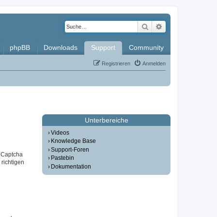
Suche
Erweiterte Such
phpBB
Downloads
Support
Community
Registrieren
Anmelden
Unterbereiche
Videos
Knowledge Base
Support-Foren
r Captcha
Pastebin
 richtigen
Dokumentation