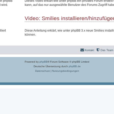
 in phpBB
Dieses Video erklärt wie unter phpBB ein privates Forum erstell
 wird.
kann, auf das nur ausgewählte Benutzer des Forums Zugriff hab
Video: Smilies installieren/hinzufüge
liert
Diese Anleitung erklärt, wie unter phpBB 3.x neue Smilies install
können.
Kontakt
Das Team
Powered by
phpBB
® Forum Software © phpBB Limited
Deutsche Übersetzung durch
phpBB.de
Datenschutz
|
Nutzungsbedingungen