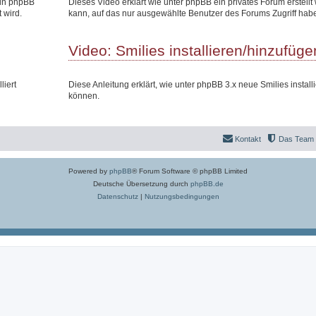
 in phpBB
Dieses Video erklärt wie unter phpBB ein privates Forum erstell
 wird.
kann, auf das nur ausgewählte Benutzer des Forums Zugriff hab
Video: Smilies installieren/hinzufüge
liert
Diese Anleitung erklärt, wie unter phpBB 3.x neue Smilies install
können.
Kontakt
Das Team
Powered by
phpBB
® Forum Software © phpBB Limited
Deutsche Übersetzung durch
phpBB.de
Datenschutz
|
Nutzungsbedingungen