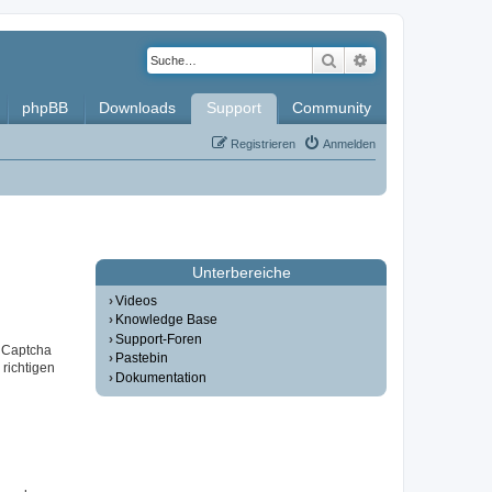
Suche
Erweiterte Such
phpBB
Downloads
Support
Community
Registrieren
Anmelden
Unterbereiche
Videos
Knowledge Base
Support-Foren
r Captcha
Pastebin
 richtigen
Dokumentation