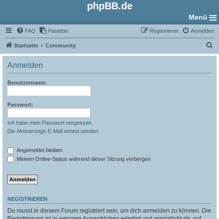
phpBB.de
Menü
FAQ
Pastebin
Registrieren
Anmelden
S
Startseite
Community
u
Anmelden
c
h
Benutzername:
e
Passwort:
Ich habe mein Passwort vergessen
Die Aktivierungs-E-Mail erneut senden
Angemeldet bleiben
Meinen Online-Status während dieser Sitzung verbergen
REGISTRIEREN
Du musst in diesem Forum registriert sein, um dich anmelden zu können. Die
Registrierung ist in wenigen Augenblicken erledigt und ermöglicht dir, auf