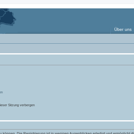
Über uns
en
ieser Sitzung verbergen
 können. Die Registrierung ist in wenigen Augenblicken erledigt und ermöglicht di