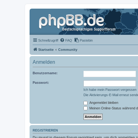
Schnellzugriff
FAQ
Pastebin
Startseite
Community
Anmelden
Benutzername:
Passwort:
Ich habe mein Passwort vergessen
Die Aktivierungs-E-Mail erneut send
Angemeldet bleiben
Meinen Online-Status während d
REGISTRIEREN
Du musst in diesem Forum registriert sein, um dich anmelden zu