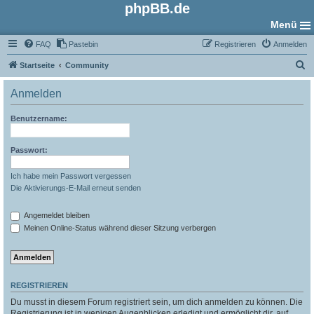
phpBB.de
Menü
FAQ
Pastebin
Registrieren
Anmelden
S
Startseite
Community
u
Anmelden
c
h
Benutzername:
e
Passwort:
Ich habe mein Passwort vergessen
Die Aktivierungs-E-Mail erneut senden
Angemeldet bleiben
Meinen Online-Status während dieser Sitzung verbergen
REGISTRIEREN
Du musst in diesem Forum registriert sein, um dich anmelden zu können. Die
Registrierung ist in wenigen Augenblicken erledigt und ermöglicht dir, auf