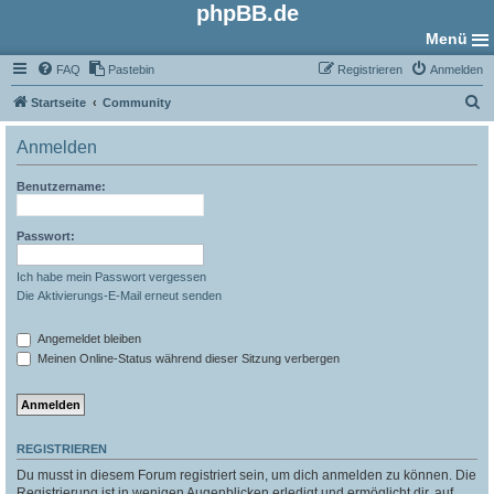
phpBB.de
Menü
FAQ
Pastebin
Registrieren
Anmelden
S
Startseite
Community
u
Anmelden
c
h
Benutzername:
e
Passwort:
Ich habe mein Passwort vergessen
Die Aktivierungs-E-Mail erneut senden
Angemeldet bleiben
Meinen Online-Status während dieser Sitzung verbergen
REGISTRIEREN
Du musst in diesem Forum registriert sein, um dich anmelden zu können. Die
Registrierung ist in wenigen Augenblicken erledigt und ermöglicht dir, auf