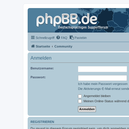
Schnellzugriff
FAQ
Pastebin
Startseite
Community
Anmelden
Benutzername:
Passwort:
Ich habe mein Passwort vergessen
Die Aktivierungs-E-Mail erneut send
Angemeldet bleiben
Meinen Online-Status während d
REGISTRIEREN
Du musst in diesem Forum registriert sein, um dich anmelden zu