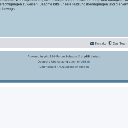
 Berechtigungen zuweisen. Beachte bitte unsere Nutzungsbedingungen und die verwa
d bewegst.
Kontakt
Das Team
Powered by
phpBB
® Forum Software © phpBB Limited
Deutsche Übersetzung durch
phpBB.de
Datenschutz
|
Nutzungsbedingungen