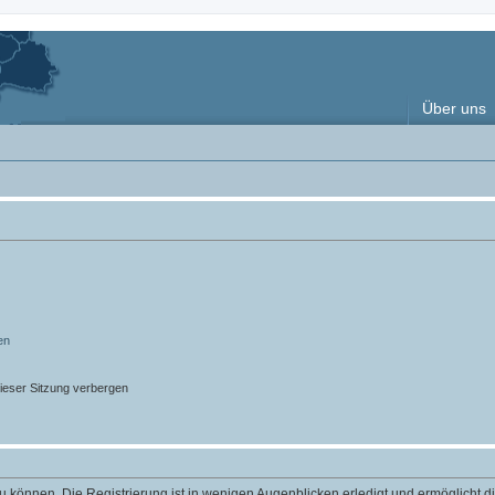
Über uns
en
ieser Sitzung verbergen
 können. Die Registrierung ist in wenigen Augenblicken erledigt und ermöglicht di