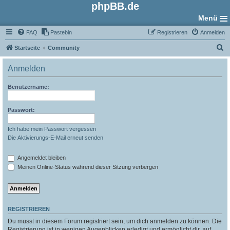
phpBB.de
Menü
FAQ
Pastebin
Registrieren
Anmelden
S
Startseite
Community
u
Anmelden
c
h
Benutzername:
e
Passwort:
Ich habe mein Passwort vergessen
Die Aktivierungs-E-Mail erneut senden
Angemeldet bleiben
Meinen Online-Status während dieser Sitzung verbergen
REGISTRIEREN
Du musst in diesem Forum registriert sein, um dich anmelden zu können. Die
Registrierung ist in wenigen Augenblicken erledigt und ermöglicht dir, auf