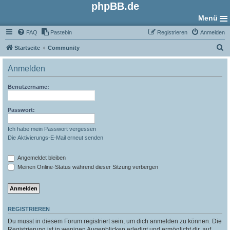
phpBB.de
Menü
FAQ
Pastebin
Registrieren
Anmelden
S
Startseite
Community
u
Anmelden
c
h
Benutzername:
e
Passwort:
Ich habe mein Passwort vergessen
Die Aktivierungs-E-Mail erneut senden
Angemeldet bleiben
Meinen Online-Status während dieser Sitzung verbergen
REGISTRIEREN
Du musst in diesem Forum registriert sein, um dich anmelden zu können. Die
Registrierung ist in wenigen Augenblicken erledigt und ermöglicht dir, auf