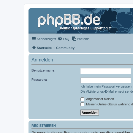
Schnellzugriff
FAQ
Pastebin
Startseite
Community
Anmelden
Benutzername:
Passwort:
Ich habe mein Passwort vergessen
Die Aktivierungs-E-Mail erneut send
Angemeldet bleiben
Meinen Online-Status während d
REGISTRIEREN
Du musst in diesem Forum registriert sein, um dich anmelden zu