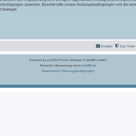
 Berechtigungen zuweisen. Beachte bitte unsere Nutzungsbedingungen und die verwa
d bewegst.
Kontakt
Das Team
Powered by
phpBB
® Forum Software © phpBB Limited
Deutsche Übersetzung durch
phpBB.de
Datenschutz
|
Nutzungsbedingungen