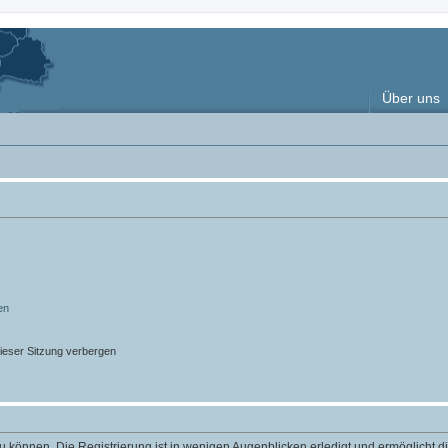
Über uns
en
ieser Sitzung verbergen
 können. Die Registrierung ist in wenigen Augenblicken erledigt und ermöglicht di