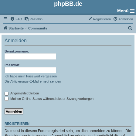
phpBB.de
Menü
FAQ
Pastebin
Registrieren
Anmelden
S
Startseite
Community
u
Anmelden
c
h
Benutzername:
e
Passwort:
Ich habe mein Passwort vergessen
Die Aktivierungs-E-Mail erneut senden
Angemeldet bleiben
Meinen Online-Status während dieser Sitzung verbergen
REGISTRIEREN
Du musst in diesem Forum registriert sein, um dich anmelden zu können. Die
Registrierung ist in wenigen Augenblicken erledigt und ermöglicht dir, auf