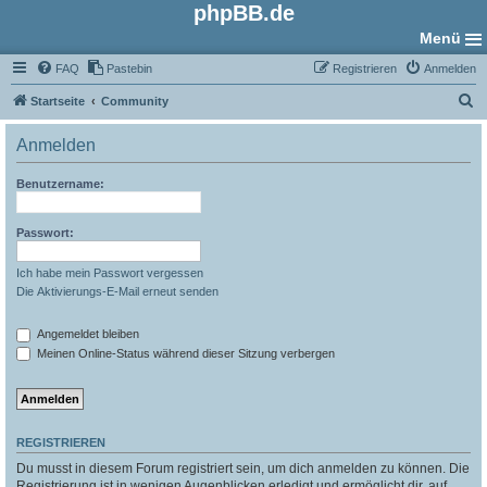
phpBB.de
Menü
FAQ
Pastebin
Registrieren
Anmelden
S
Startseite
Community
u
Anmelden
c
h
Benutzername:
e
Passwort:
Ich habe mein Passwort vergessen
Die Aktivierungs-E-Mail erneut senden
Angemeldet bleiben
Meinen Online-Status während dieser Sitzung verbergen
REGISTRIEREN
Du musst in diesem Forum registriert sein, um dich anmelden zu können. Die
Registrierung ist in wenigen Augenblicken erledigt und ermöglicht dir, auf