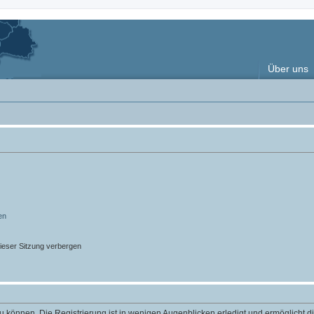
Über uns
en
ieser Sitzung verbergen
 können. Die Registrierung ist in wenigen Augenblicken erledigt und ermöglicht di