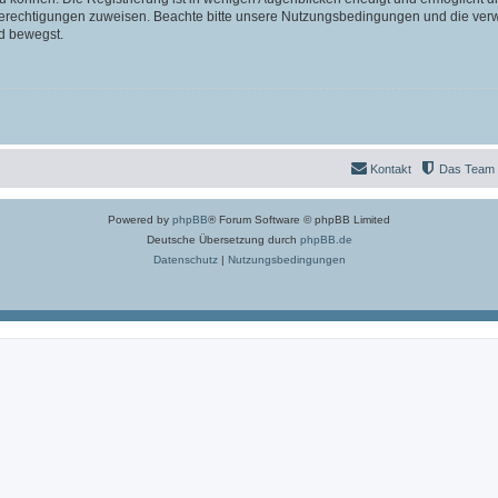
 Berechtigungen zuweisen. Beachte bitte unsere Nutzungsbedingungen und die verwa
d bewegst.
Kontakt
Das Team
Powered by
phpBB
® Forum Software © phpBB Limited
Deutsche Übersetzung durch
phpBB.de
Datenschutz
|
Nutzungsbedingungen