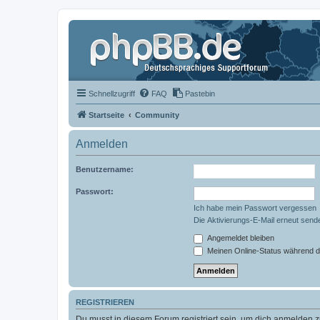
Schnellzugriff
FAQ
Pastebin
Startseite
Community
Anmelden
Benutzername:
Passwort:
Ich habe mein Passwort vergessen
Die Aktivierungs-E-Mail erneut send
Angemeldet bleiben
Meinen Online-Status während d
REGISTRIEREN
Du musst in diesem Forum registriert sein, um dich anmelden zu