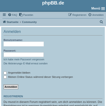
phpBB.de
Menü
FAQ
Pastebin
Registrieren
Anmelden
S
Startseite
Community
u
Anmelden
c
h
Benutzername:
e
Passwort:
Ich habe mein Passwort vergessen
Die Aktivierungs-E-Mail erneut senden
Angemeldet bleiben
Meinen Online-Status während dieser Sitzung verbergen
REGISTRIEREN
Du musst in diesem Forum registriert sein, um dich anmelden zu können. Die
Registrierung ist in wenigen Augenblicken erledigt und ermöglicht dir, auf