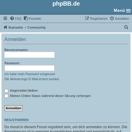
phpBB.de
Menü
FAQ
Pastebin
Registrieren
Anmelden
S
Startseite
Community
u
Anmelden
c
h
Benutzername:
e
Passwort:
Ich habe mein Passwort vergessen
Die Aktivierungs-E-Mail erneut senden
Angemeldet bleiben
Meinen Online-Status während dieser Sitzung verbergen
REGISTRIEREN
Du musst in diesem Forum registriert sein, um dich anmelden zu können. Die
Registrierung ist in wenigen Augenblicken erledigt und ermöglicht dir, auf