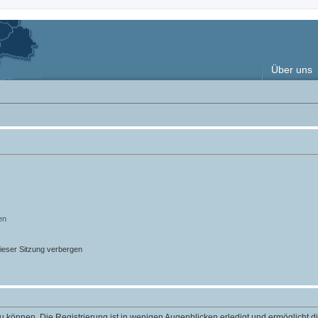
Über uns
en
ieser Sitzung verbergen
 können. Die Registrierung ist in wenigen Augenblicken erledigt und ermöglicht di