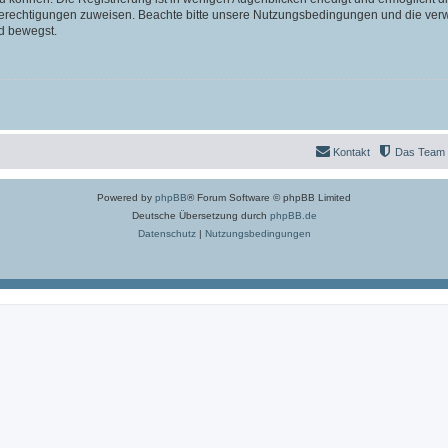
 Berechtigungen zuweisen. Beachte bitte unsere Nutzungsbedingungen und die verwa
d bewegst.
Kontakt
Das Team
Powered by
phpBB
® Forum Software © phpBB Limited
Deutsche Übersetzung durch
phpBB.de
Datenschutz
|
Nutzungsbedingungen