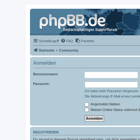
Schnellzugriff
FAQ
Pastebin
Startseite
Community
Anmelden
Benutzername:
Passwort:
Ich habe mein Passwort vergessen
Die Aktivierungs-E-Mail erneut send
Angemeldet bleiben
Meinen Online-Status während d
REGISTRIEREN
Du musst in diesem Forum registriert sein, um dich anmelden zu